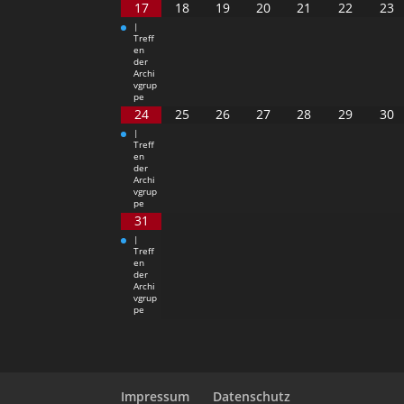
17
18
19
20
21
22
23
|
Treff
en
der
Archi
vgrup
pe
24
25
26
27
28
29
30
|
Treff
en
der
Archi
vgrup
pe
31
|
Treff
en
der
Archi
vgrup
pe
Impressum
Datenschutz