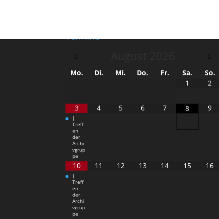
Termine
August
2026
Mo.
Di.
Mi.
Do.
Fr.
Sa.
So.
1
2
3
4
5
6
7
9
8
|
Treff
en
der
Archi
vgrup
pe
10
11
12
13
14
15
16
|
Treff
en
der
Archi
vgrup
pe