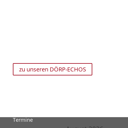
Das DÖRP-ECHO
Seit 1995 erscheint jährlich unser Dörp-Echo. Wir
haben eine Seite mit allen Inhaltsverzeichnissen der
Dörp-Echos zusammengestellt. So erhalten Sie einen
Überblick der bereits veröffentlichten Beiträge und
Berichte.
zu unseren DÖRP-ECHOS
Termine