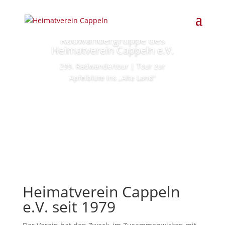
Tour 299 der
Radwandergruppe des
Heimatverein Cappeln e.V.
299. Radwandertour | Tour zur
Apfelblüte ins „Alte Land“
Lesen Sie mehr
Heimatverein Cappeln
e.V. seit 1979