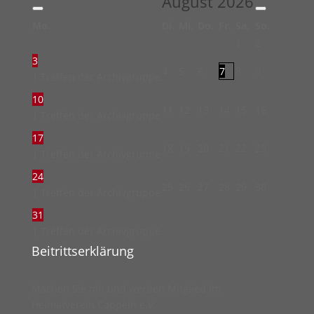
August
2026
Mo.
Di.
Mi.
Do.
Fr.
Sa.
So.
1
2
3
4
5
6
7
8
9
| Treffen der Archivgruppe
10
11
12
13
14
15
16
| Treffen der Archivgruppe
17
18
19
20
21
22
23
| Treffen der Archivgruppe
24
25
26
27
28
29
30
| Treffen der Archivgruppe
31
| Treffen der Archivgruppe
Beitrittserklärung
Machen Sie mit und werden Mitglied im
Heimatverein Cappeln e.V.