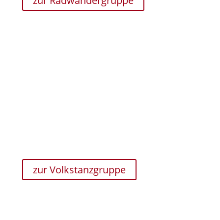
zur Radwandergruppe
Unsere Volkstanzgruppe
Auf 25 stolze Jahre kann die Volkstanzgruppe
Cappeln/Emstek zurückblicken. Seit 25 Jahren
bereichern sie mit ihren Auftritten das kulturelle
Leben innerhalb und außerhalb der Gemeinden
Cappeln und Emstek.
zur Volkstanzgruppe