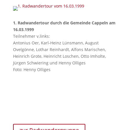
1. Radwandertour durch die Gemeinde Cappeln am
16.03.1999
Teilnehmer v.links:
Antonius Oer, Karl-Heinz Lünsmann, August
Ovelgönne, Lothar Reinhardt, Alfons Marischen,
Heinrich Grote, Heinricht Loschen, Otto Imholte,
Jürgen Schwiering und Henny Olliges
Foto: Henny Olliges
Unsere Radwandergruppe
Seit dem 16. März 1999 ist unsere Radwandergruppe
aktiv unterwegs. Es werden aktuell monatlich Touren
organisiert. Detailierte Informationen zur nächsten
Tour und auch den aktuellen Tourenplan findet ihr
auf der Seite der Radwandergruppe.