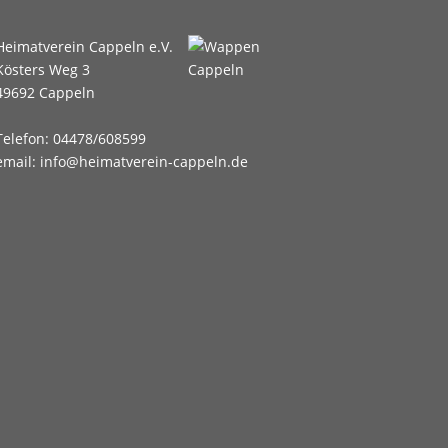
Heimatverein Cappeln e.V.
Kösters Weg 3
49692 Cappeln
Telefon: 04478/608599
email: info@heimatverein-cappeln.de