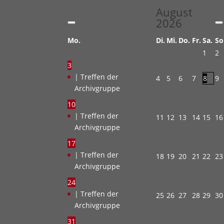
August
2026
Mo.
Di.
Mi.
Do.
Fr.
Sa.
So
1
2
3
| Treffen der
4
5
6
7
8
9
Archivgruppe
10
| Treffen der
11
12
13
14
15
16
Archivgruppe
17
| Treffen der
18
19
20
21
22
23
Archivgruppe
24
| Treffen der
25
26
27
28
29
30
Archivgruppe
31