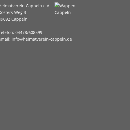
Heimatverein Cappeln e.V.
Kösters Weg 3
49692 Cappeln
Telefon: 04478/608599
email: info@heimatverein-cappeln.de