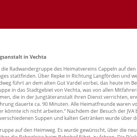
sanstalt in Vechta
 die Radwandergruppe des Heimatvereins Cappeln auf den W
Tages stattfinden. Über Repke in Richtung Langförden und
g führt an dem alten Gut Vardel vorbei, das heute im Besit
pe in das Stadtgebiet von Vechta, was von allen Mitfahre
 die in der Jungtäteranstalt ihren Dienst verrichten, erw
 Führung dauerte ca. 90 Minuten. Alle Heimatfreunde waren v
r könnte ich nicht arbeiten.“ Nachdem der Besuch der JVA 
 verschiedenen Suppen und kalten Getränken wurde über den
Gruppe auf den Heimweg. Es wurde gewünscht, über die neu
über die Bahngleise beim Bahnhof führt, zu fahren. Die Rüc