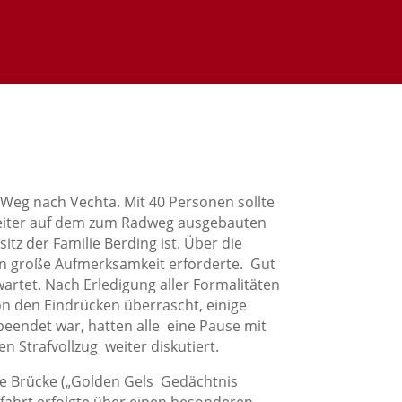
eg nach Vechta. Mit 40 Personen sollte
 weiter auf dem zum Radweg ausgebauten
z der Familie Berding ist. Über die
rn große Aufmerksamkeit erforderte. Gut
artet. Nach Erledigung aller Formalitäten
on den Eindrücken überrascht, einige
beendet war, hatten alle eine Pause mit
 Strafvollzug weiter diskutiert.
e Brücke („Golden Gels Gedächtnis
kfahrt erfolgte über einen besonderen