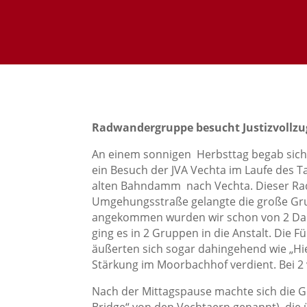
Radwandergruppe besucht Justizvollzug
An einem sonnigen Herbsttag begab sich
ein Besuch der JVA Vechta im Laufe des 
alten Bahndamm nach Vechta. Dieser Radwe
Umgehungsstraße gelangte die große Grup
angekommen wurden wir schon von 2 Damen,
ging es in 2 Gruppen in die Anstalt. Die
äußerten sich sogar dahingehend wie „Hie
Stärkung im Moorbachhof verdient. Bei 2
Nach der Mittagspause machte sich die 
Bridge“ von den Vechtaern genannt), die 