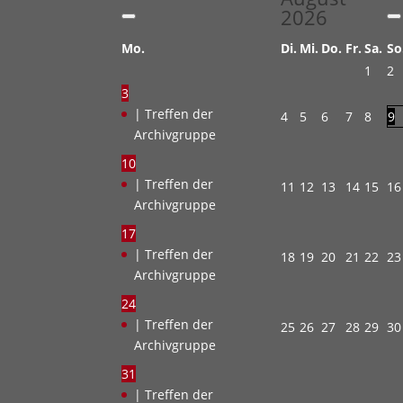
2026
Mo.
Di.
Mi.
Do.
Fr.
Sa.
So
1
2
3
| Treffen der
4
5
6
7
8
9
Archivgruppe
10
| Treffen der
11
12
13
14
15
16
Archivgruppe
17
| Treffen der
18
19
20
21
22
23
Archivgruppe
24
| Treffen der
25
26
27
28
29
30
Archivgruppe
31
| Treffen der