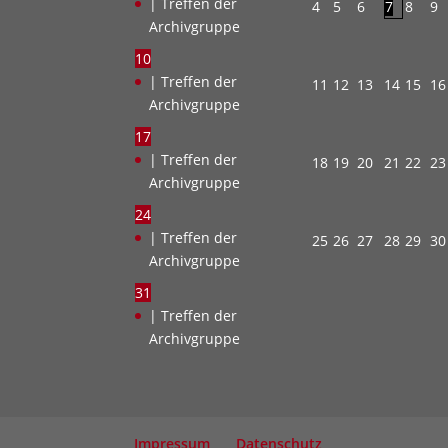
| Treffen der
4
5
6
7
8
9
Archivgruppe
10
| Treffen der
11
12
13
14
15
16
Archivgruppe
17
| Treffen der
18
19
20
21
22
23
Archivgruppe
24
| Treffen der
25
26
27
28
29
30
Archivgruppe
31
| Treffen der
Archivgruppe
Impressum
Datenschutz