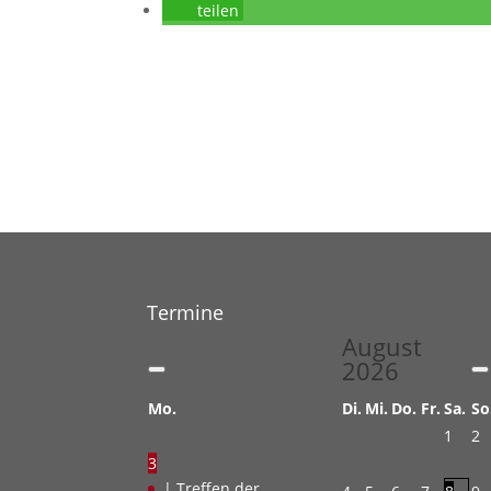
teilen
Termine
August
2026
Mo.
Di.
Mi.
Do.
Fr.
Sa.
So
1
2
3
| Treffen der