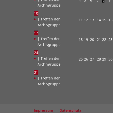
4
5
6
7
8
9
Archivgruppe
10
| Treffen der
11
12
13
14
15
16
Archivgruppe
17
| Treffen der
18
19
20
21
22
23
Archivgruppe
24
| Treffen der
25
26
27
28
29
30
Archivgruppe
31
| Treffen der
Archivgruppe
Impressum
Datenschutz