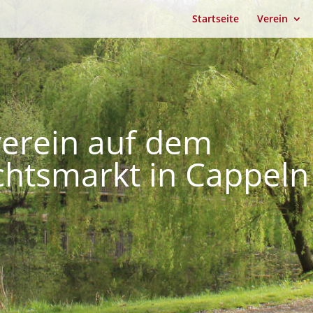
Startseite
Verein
erein auf dem
htsmarkt in Cappeln