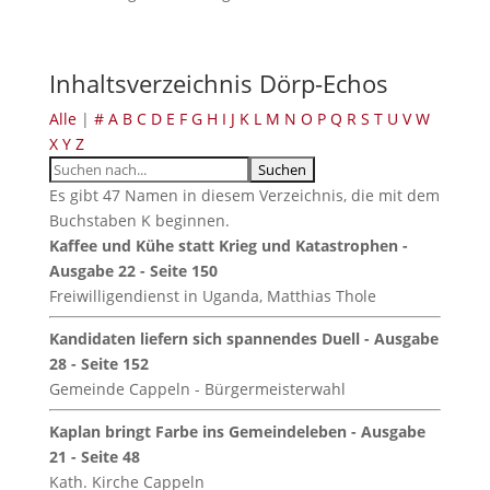
Inhaltsverzeichnis Dörp-Echos
Alle
|
#
A
B
C
D
E
F
G
H
I
J
K
L
M
N
O
P
Q
R
S
T
U
V
W
X
Y
Z
Es gibt 47 Namen in diesem Verzeichnis, die mit dem
Buchstaben K beginnen.
Kaffee und Kühe statt Krieg und Katastrophen -
Ausgabe 22 - Seite 150
Freiwilligendienst in Uganda, Matthias Thole
Kandidaten liefern sich spannendes Duell - Ausgabe
28 - Seite 152
Gemeinde Cappeln - Bürgermeisterwahl
Kaplan bringt Farbe ins Gemeindeleben - Ausgabe
21 - Seite 48
Kath. Kirche Cappeln