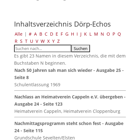
Inhaltsverzeichnis Dörp-Echos
Alle
|
#
A
B
C
D
E
F
G
H
I
J
K
L
M
N
O
P
Q
R
S
T
U
V
W
X
Y
Z
Es gibt 23 Namen in diesem Verzeichnis, die mit dem
Buchstaben N beginnen.
Nach 50 Jahren sah man sich wieder - Ausgabe 25 -
Seite 8
Schulentlassung 1969
Nachlass an Heimatverein Cappeln e.V. übergeben -
Ausgabe 24 - Seite 123
Heimatverein Cappeln, Heimatverein Cloppenburg
Nachmittagsprogramm steht schon fest - Ausgabe
24 - Seite 115
Grundschule Sevelten/Elsten