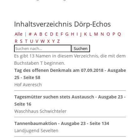
Inhaltsverzeichnis Dörp-Echos
Alle
|
#
A
B
C
D
E
F
G
H
I
J
K
L
M
N
O
P
Q
R
S
T
U
V
W
X
Y
Z
Es gibt 13 Namen in diesem Verzeichnis, die mit dem
Buchstaben T beginnen.
Tag des offenen Denkmals am 07.09.2018 - Ausgabe
25 - Seite 58
Hof Averesch
Tagesmütter suchen stets Austausch - Ausgabe 23 -
Seite 16
Waschhaus Schwichteler
Tannenbaumaktion - Ausgabe 23 - Seite 134
Landjugend Sevelten