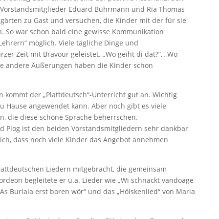
n Vorstandsmitglieder Eduard Bührmann und Ria Thomas
gärten zu Gast und versuchen, die Kinder mit der für sie
. So war schon bald eine gewisse Kommunikation
ehrern“ möglich. Viele tägliche Dinge und
er Zeit mit Bravour geleistet. „Wo geiht di dat?“, „Wo
ele andere Äußerungen haben die Kinder schon
n kommt der „Plattdeutsch“-Unterricht gut an. Wichtig
 zu Hause angewendet kann. Aber noch gibt es viele
n, die diese schöne Sprache beherrschen.
d Plog ist den beiden Vorstandsmitgliedern sehr dankbar
ich, dass noch viele Kinder das Angebot annehmen
plattdeutschen Liedern mitgebracht, die gemeinsam
deon begleitete er u.a. Lieder wie „Wi schnackt vandoage
, „As Burlala erst boren wör“ und das „Hölskenlied“ von Maria