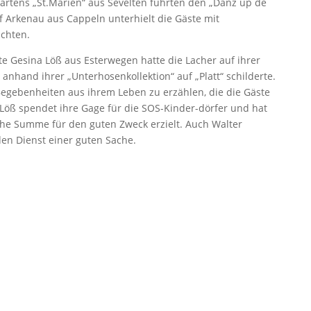
rtens „St.Marien“ aus Sevelten führten den „Danz up de
f Arkenau aus Cappeln unterhielt die Gäste mit
chten.
e Gesina Löß aus Esterwegen hatte die Lacher auf ihrer
s anhand ihrer „Unterhosenkollektion“ auf „Platt“ schilderte.
 Begebenheiten aus ihrem Leben zu erzählen, die die Gäste
Löß spendet ihre Gage für die SOS-Kinder-dörfer und hat
iche Summe für den guten Zweck erzielt. Auch Walter
 den Dienst einer guten Sache.