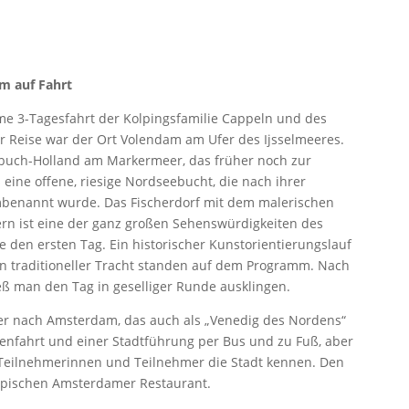
m auf Fahrt
ame 3-Tagesfahrt der Kolpingsfamilie Cappeln und des
er Reise war der Ort Volendam am Ufer des Ijsselmeeres.
derbuch-Holland am Markermeer, das früher noch zur
eine offene, riesige Nordseebucht, die nach ihrer
mbenannt wurde. Das Fischerdorf mit dem malerischen
n ist eine der ganz großen Sehenswürdigkeiten des
 den ersten Tag. Ein historischer Kunstorientierungslauf
n traditioneller Tracht standen auf dem Programm. Nach
 man den Tag in geselliger Runde ausklingen.
ner nach Amsterdam, das auch als „Venedig des Nordens“
enfahrt und einer Stadtführung per Bus und zu Fuß, aber
e Teilnehmerinnen und Teilnehmer die Stadt kennen. Den
ypischen Amsterdamer Restaurant.