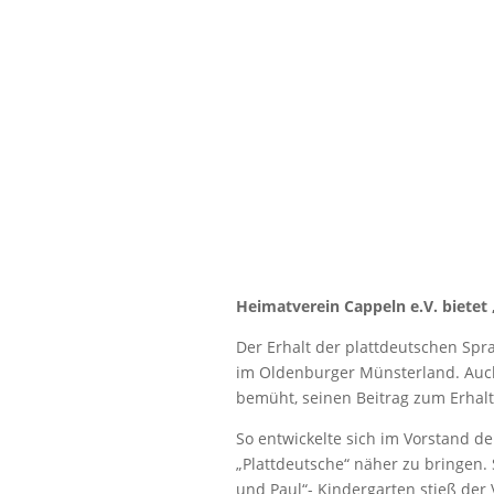
Spr
Heimatverein Cappeln e.V. bietet
Der Erhalt der plattdeutschen Spra
im Oldenburger Münsterland. Auch
bemüht, seinen Beitrag zum Erhalt 
So entwickelte sich im Vorstand d
„Plattdeutsche“ näher zu bringen. 
und Paul“- Kindergarten stieß der 